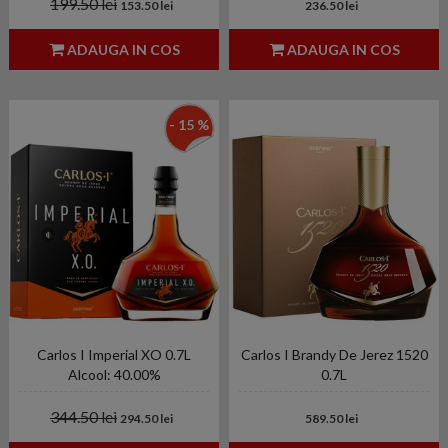
199.50 lei
153.50 lei
236.50 lei
ADAUGA IN COS
ADAUGA IN COS
- 15 %
Carlos I Imperial XO 0.7L
Carlos I Brandy De Jerez 1520
Alcool: 40.00%
0.7L
344.50 lei
294.50 lei
589.50 lei