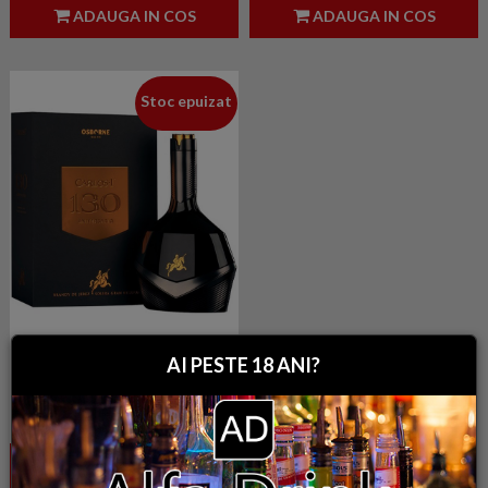
ADAUGA IN COS
ADAUGA IN COS
Stoc epuizat
Carlos I 130 Aniversario 0.7L
AI PESTE 18 ANI?
Alcool: 45.00%
1,012.50 lei
CITESTE MAI MULT